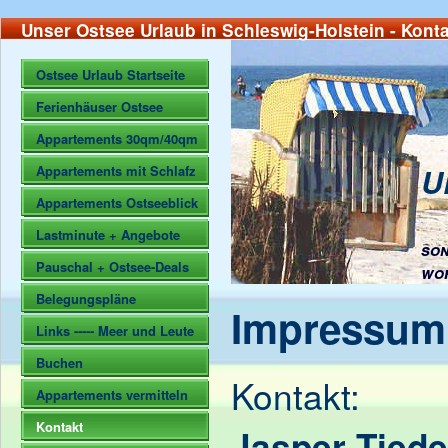
Unser Ostsee Urlaub in Schleswig-Holstein - Kon
Ostsee Urlaub Startseite
Ferienhäuser Ostsee
Appartements 30qm/40qm
U
Appartements mit Schlafz
Appartements Ostseeblick
Lastminute + Angebote
son
Pauschal + Ostsee-Deals
wo
Belegungspläne
Impressum
Links ----- Meer und Leute
Buchen
Kontakt:
Appartements vermitteln
Kontakt
Jasper Tied