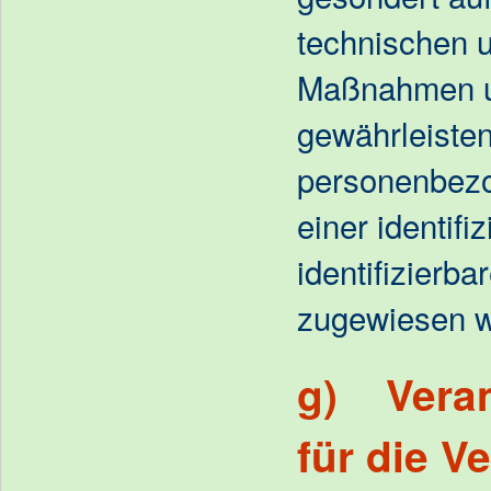
technischen 
Maßnahmen un
gewährleisten
personenbezo
einer identifi
identifizierb
zugewiesen w
g) Veran
für die V