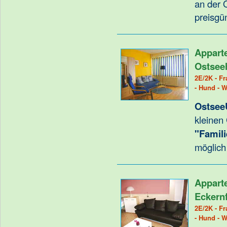
an der O
preisgü
Appart
Ostsee
2E/2K - Fr
- Hund - 
Ostsee
kleinen
"Famili
möglich
Appart
Eckern
2E/2K - Fr
- Hund - 