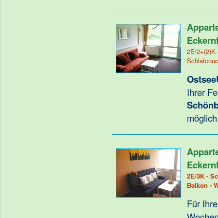
Appart
Eckern
2E/2+(2)K 
Schlafcouc
Ostsee
Ihrer F
Schönb
möglich
Appart
Eckern
2E/3K - Sc
Balkon - 
Für Ihr
Wochene