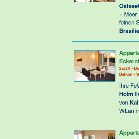
Ostsee
+ Meer 
feinen 
Brasili
Appart
Eckern
2E/2K - Do
Balkon - 
Ihre Fe
Holm
li
von
Kal
WLan m
Appart