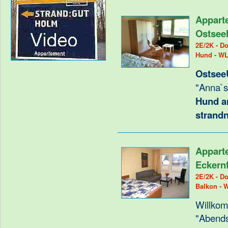
Appart
Ostsee
2E/2K - Do
Hund - W
Ostsee
"Anna`s 
Hund a
strand
Appart
Eckern
2E/2K - Do
Balkon - 
Willkom
"Abend