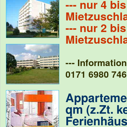
--- nur 4 bi
Mietzuschla
--- nur 2 bi
Mietzuschla
--- Informati
0171 6980 746
Appartemen
qm (z.Zt. k
Ferienhäus