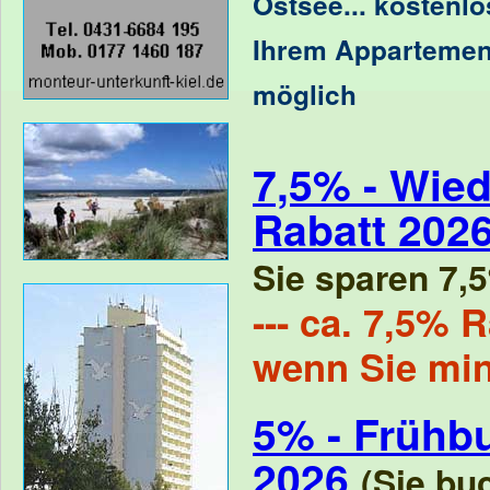
Ostsee
...
kostenlo
Ihrem Appartemen
möglich
7,5% - Wied
Rabatt 202
Sie sparen 7,5
--- ca. 7,5% R
wenn Sie mi
5% - Frühb
2026
(Sie bu