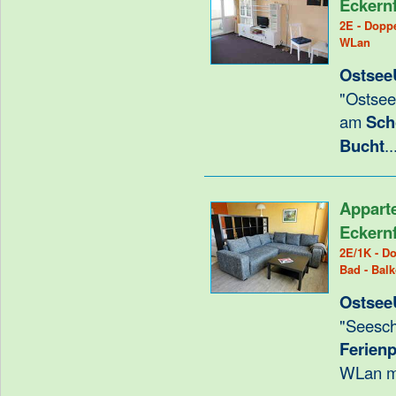
Eckern
2E - Doppe
WLan
Ostsee
"Ostsee
am
Sch
Bucht
.
Appart
Eckern
2E/1K - Do
Bad - Bal
Ostsee
"Seesch
Ferien
WLan m