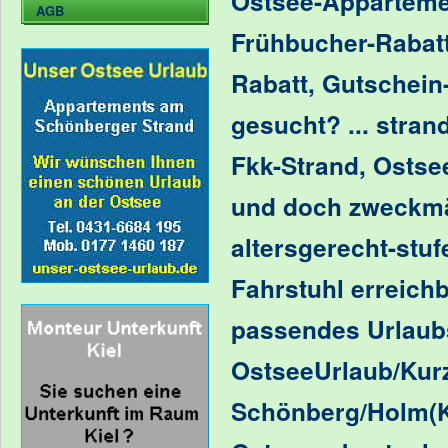
Ostsee-Apparteme
AGB
Frühbucher-Rabatt
Rabatt, Gutschein
gesucht?
... stra
Fkk-Strand
,
Ostsee
und doch zweckmäß
altersgerecht-stuf
Fahrstuhl erreich
passendes
Urlaub
OstseeUrlaub/Kurz
Schönberg/Holm(Ki