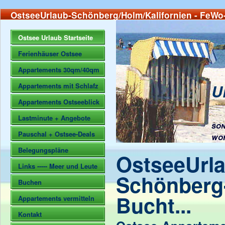
OstseeUrlaub-Schönberg/Holm/Kalifornien - FeWo-
Ostsee Urlaub Startseite
Ferienhäuser Ostsee
Appartements 30qm/40qm
U
Appartements mit Schlafz
Appartements Ostseeblick
Lastminute + Angebote
son
Pauschal + Ostsee-Deals
wo
Belegungspläne
OstseeUrla
Links ----- Meer und Leute
Schönberg
Buchen
Bucht...
Appartements vermitteln
Kontakt