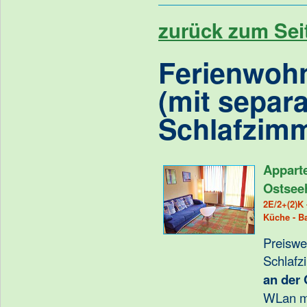
zurück zum Sei
Ferienwoh
(mit separ
Schlafzimm
Appart
Ostsee
2E/2+(2)K 
Küche - B
Preiswe
Schlafz
an der 
WLan m