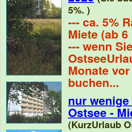
5%. )
--- ca. 5% R
Miete (ab 6
--- wenn Si
OstseeUrla
Monate vor
buchen...
nur wenige
Ostsee - M
(KurzUrlaub Os