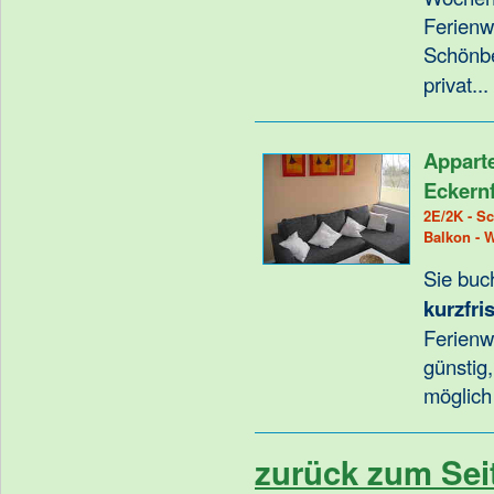
Ferien
Schönb
privat.
Appart
Eckern
2E/2K - Sc
Balkon - 
Sie buc
kurzfris
Ferienw
günstig
möglich
zurück zum Sei