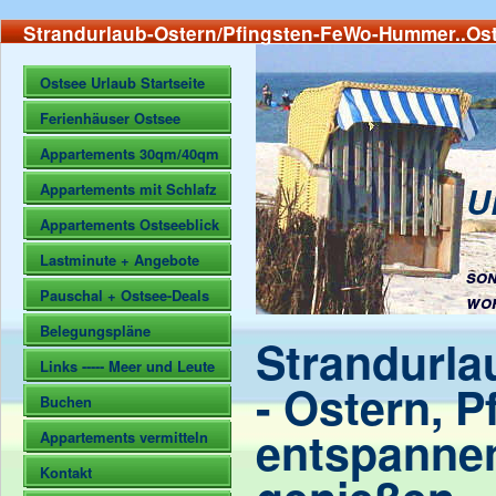
Strandurlaub-Ostern/Pfingsten-FeWo-Hummer..Ost
Ostsee Urlaub Startseite
Ferienhäuser Ostsee
Appartements 30qm/40qm
U
Appartements mit Schlafz
Appartements Ostseeblick
Lastminute + Angebote
son
Pauschal + Ostsee-Deals
wo
Belegungspläne
Strandurla
Links ----- Meer und Leute
- Ostern, P
Buchen
entspanne
Appartements vermitteln
Kontakt