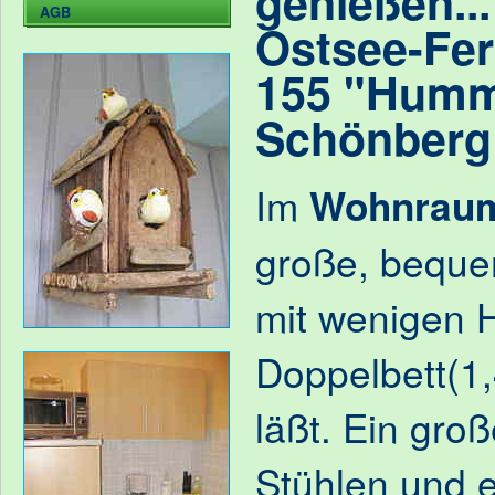
genießen...
AGB
Ostsee-Fe
155 "Humm
Schönberg 
Im
Wohnrau
große, beque
mit wenigen 
Doppelbett(1
läßt. Ein groß
Stühlen und e