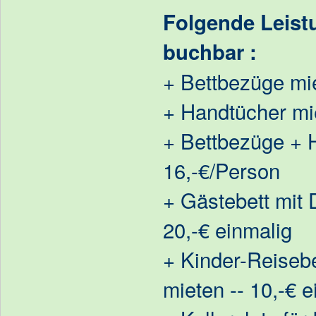
Folgende Leist
buchbar :
+ Bettbezüge mie
+ Handtücher mie
+ Bettbezüge + 
16,-€/Person
+ Gästebett mit 
20,-€ einmalig
+ Kinder-Reisebe
mieten -- 10,-€ e